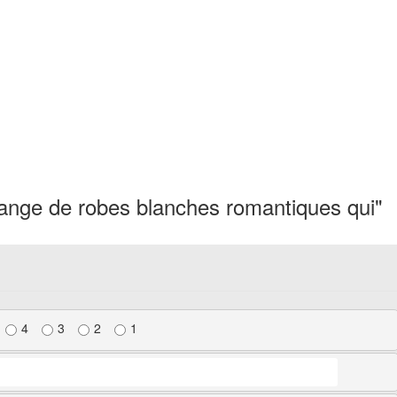
ange de robes blanches romantiques qui"
4
3
2
1