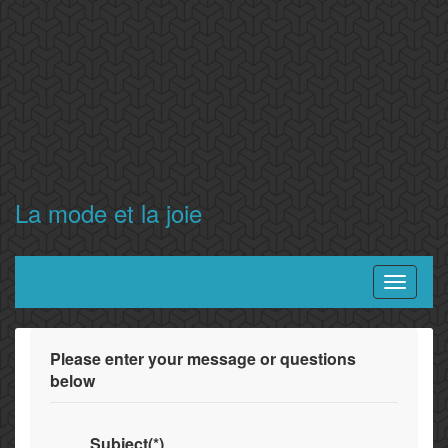
La mode et la joie
Toggle
navigati
Please enter your message or questions
below
Subject(*)