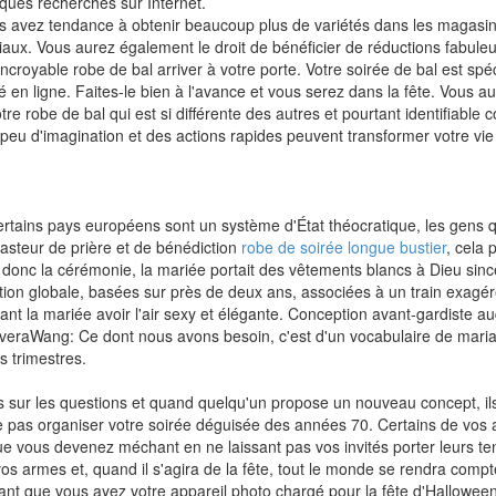
ques recherches sur Internet.
us avez tendance à obtenir beaucoup plus de variétés dans les magasi
aux. Vous aurez également le droit de bénéficier de réductions fabuleu
ncroyable robe de bal arriver à votre porte. Votre soirée de bal est spé
 en ligne. Faites-le bien à l'avance et vous serez dans la fête. Vous 
tre robe de bal qui est si différente des autres et pourtant identifiable
 peu d'imagination et des actions rapides peuvent transformer votre vi
rtains pays européens sont un système d'État théocratique, les gens q
 pasteur de prière et de bénédiction
robe de soirée longue bustier
, cela 
onc la cérémonie, la mariée portait des vêtements blancs à Dieu sincè
on globale, basées sur près de deux ans, associées à un train exagér
nt la mariée avoir l'air sexy et élégante. Conception avant-gardiste a
 veraWang: Ce dont nous avons besoin, c'est d'un vocabulaire de mar
s trimestres.
 sur les questions et quand quelqu'un propose un nouveau concept, ils
 pas organiser votre soirée déguisée des années 70. Certains de vos 
ue vous devenez méchant en ne laissant pas vos invités porter leurs t
s armes et, quand il s'agira de la fête, tout le monde se rendra compte
rtant que vous ayez votre appareil photo chargé pour la fête d'Hallowee