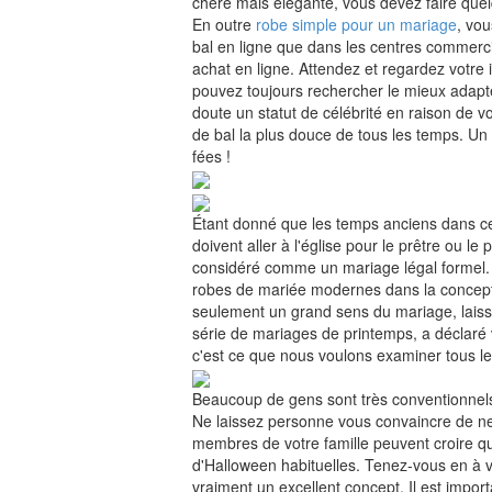
chère mais élégante, vous devez faire quel
En outre
robe simple pour un mariage
, vo
bal en ligne que dans les centres commerci
achat en ligne. Attendez et regardez votre i
pouvez toujours rechercher le mieux adapté
doute un statut de célébrité en raison de vo
de bal la plus douce de tous les temps. Un
fées !
Étant donné que les temps anciens dans ce
doivent aller à l'église pour le prêtre ou le
considéré comme un mariage légal formel. d
robes de mariée modernes dans la concepti
seulement un grand sens du mariage, laissa
série de mariages de printemps, a déclaré
c'est ce que nous voulons examiner tous le
Beaucoup de gens sont très conventionnels
Ne laissez personne vous convaincre de ne
membres de votre famille peuvent croire q
d'Halloween habituelles. Tenez-vous en à vo
vraiment un excellent concept. Il est impo