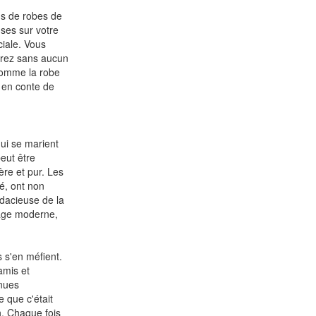
ns de robes de
ses sur votre
ciale. Vous
aurez sans aucun
 comme la robe
e en conte de
ui se marient
peut être
re et pur. Les
é, ont non
udacieuse de la
iage moderne,
 s'en méfient.
amis et
enues
 que c'était
n. Chaque fois