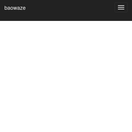
baowaze
Toggl
navig