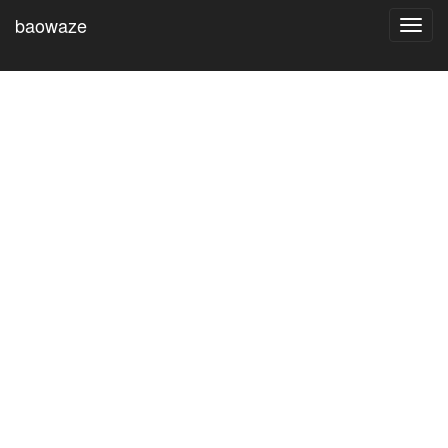
baowaze
Toggl
navig