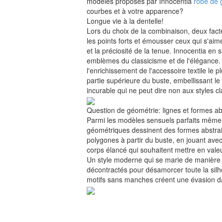
modèles proposés par Innocentia
robe de 
courbes et à votre apparence?
Longue vie à la dentelle!
Lors du choix de la combinaison, deux fact
les points forts et émousser ceux qui s'aime
et la préciosité de la tenue. Innocentia en
emblèmes du classicisme et de l'élégance. 
l'enrichissement de l'accessoire textile le
partie supérieure du buste, embellissant le
incurable qui ne peut dire non aux styles c
Question de géométrie: lignes et formes ab
Parmi les modèles sensuels parfaits même p
géométriques dessinent des formes abstrait
polygones à partir du buste, en jouant ave
corps élancé qui souhaitent mettre en val
Un style moderne qui se marie de manière e
décontractés pour désamorcer toute la silh
motifs sans manches créent une évasion dan