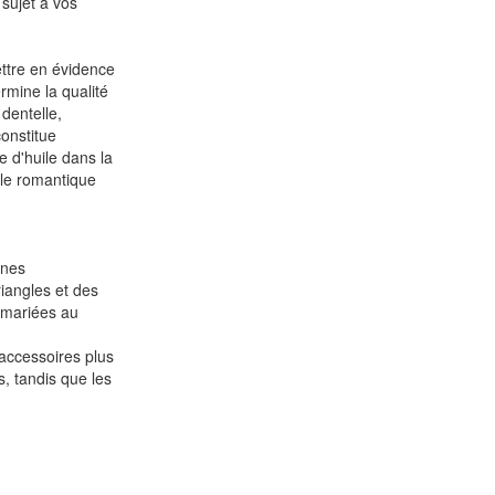
 sujet à vos
ettre en évidence
rmine la qualité
dentelle,
constitue
e d'huile dans la
 le romantique
gnes
iangles et des
 mariées au
accessoires plus
, tandis que les