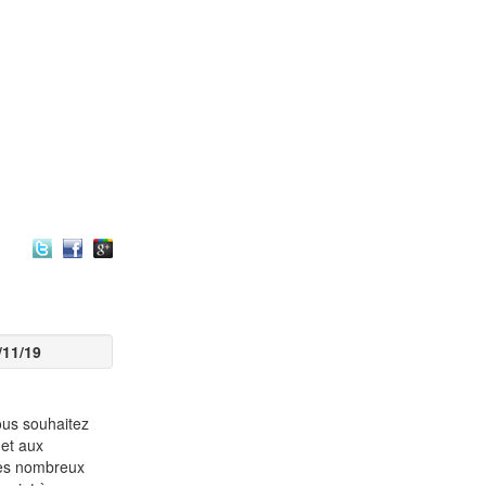
e
/11/19
vous souhaitez
 et aux
 les nombreux