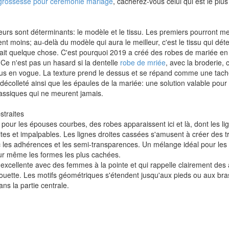
grossesse pour ceremonie mariage
, cacherez-vous celui qui est le plus
eurs sont déterminants: le modèle et le tissu. Les premiers pourront m
nt moins; au-delà du modèle qui aura le meilleur, c'est le tissu qui déte
 sait quelque chose. C'est pourquoi 2019 a créé des robes de mariée en 
Ce n'est pas un hasard si la dentelle
robe de mriée
, avec la broderie, 
 plus en vogue. La texture prend le dessus et se répand comme une tach
 décolleté ainsi que les épaules de la mariée: une solution valable pour
lassiques qui ne meurent jamais.
straites
our les épouses courbes, des robes apparaissent ici et là, dont les li
es et impalpables. Les lignes droites cassées s'amusent à créer des tr
c les adhérences et les semi-transparences. Un mélange idéal pour les
eur même les formes les plus cachées.
xcellente avec des femmes à la pointe et qui rappelle clairement des 
ouette. Les motifs géométriques s'étendent jusqu'aux pieds ou aux bras
s la partie centrale.