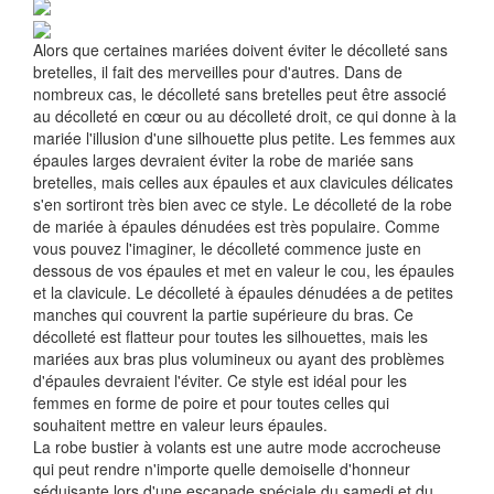
Alors que certaines mariées doivent éviter le décolleté sans
bretelles, il fait des merveilles pour d'autres. Dans de
nombreux cas, le décolleté sans bretelles peut être associé
au décolleté en cœur ou au décolleté droit, ce qui donne à la
mariée l'illusion d'une silhouette plus petite. Les femmes aux
épaules larges devraient éviter la robe de mariée sans
bretelles, mais celles aux épaules et aux clavicules délicates
s'en sortiront très bien avec ce style. Le décolleté de la robe
de mariée à épaules dénudées est très populaire. Comme
vous pouvez l'imaginer, le décolleté commence juste en
dessous de vos épaules et met en valeur le cou, les épaules
et la clavicule. Le décolleté à épaules dénudées a de petites
manches qui couvrent la partie supérieure du bras. Ce
décolleté est flatteur pour toutes les silhouettes, mais les
mariées aux bras plus volumineux ou ayant des problèmes
d'épaules devraient l'éviter. Ce style est idéal pour les
femmes en forme de poire et pour toutes celles qui
souhaitent mettre en valeur leurs épaules.
La robe bustier à volants est une autre mode accrocheuse
qui peut rendre n'importe quelle demoiselle d'honneur
séduisante lors d'une escapade spéciale du samedi et du