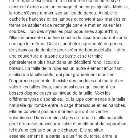
La trompette est similaire à la sirène et est un autre style
ajusté et évasé avec un corsage et un corps ajustés. Mais ici,
la robe s'évase à mi-cuisse au lieu du genou. Ainsi, elle
cache les hanches et les jambes et convient aux mariées en
forme de sablier et de rectangle car elle met en valeur les
courbes. L'un des styles les plus populaires aujourd'hui,
l'illusion présente une fine couche de tissu transparent sur le
corsage lui-même. Celui-ci peut être agrémenté de perles,
de strass ou de dentelle pour créer de beaux détails. Il offre
une couverture à la zone du buste et se termine
généralement plus haut dans un décolleté rond, licou ou
bateau. La taille de la robe est un autre élément important,
similaire à la silhouette, qui peut grandement modifier
l'apparence générale. Il existe des modèles qui mettent en
valeur les tailles fines, mais aussi ceux qui cachent les
bosses disgracieuses au niveau de la taille. Voici les
différents types disponibles. Ici, la jupe commence à la taille
naturelle qui tombe entre la cage thoracique et les hanches.
Elle ne convient pas aux mariées qui ont un ventre
volumineux. Dans certains styles de robe, la taille naturelle
peut être mise en valeur à l'aide d'un élément de séparation
tel qu'une ceinture ou une écharpe. Elle se situe
essentiellement à la partie la plus fine du torse, entre la