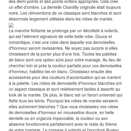
des demi-points et des points entiers appropriés. Cela crée
un effet d'ombre. La dentelle Chantilly originale était toujours
noire. Les réinventions de ce classique sont blanches et sont
désormais largement utilisées dans les robes de mariée.
La manche flottante se prolonge par un décolleté à volants,
qui est l'élément signature de cette belle robe. Douce et
romantique, c'est une robe dans laquelle vos demoiselles
d'honneur seront ravissantes. Ne soyez pas surpris si elles
choisissent de la porter plus d'une fois. Toutes les palettes
de blanc sont une option sûre pour votre mariage. Au lieu de
chercher loin et près la couleur parfaite pour vos demoiselles
d'honneur, habillez-les en blanc. Choisissez ensuite des
accessoires pour des couleurs d'accentuation qui se marient
à la palette. Les robes de demoiselle d'honneur blanches ont
un aspect classique et sont relativement faciles à assortir au
look de la mariée. De plus, le blanc est un favori universel qui
flatte tous les teints. Pourquoi les robes de mariée seraient-
elles autrement blanches ? Que vous choisissiez vos robes
de demoiselles d'honneur en mousseline douce, en belle
dentelle ou en organza impeccable, la couleur ou son
absence fonctionnera parfaitement avec le reste du thème
de votre mariage. Le corsage à volants et l'encolure illusion