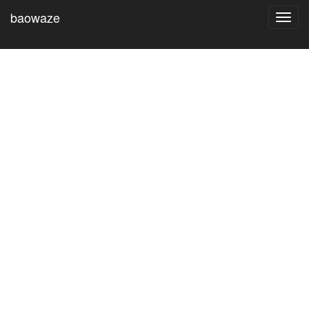
baowaze
Toggl
navig