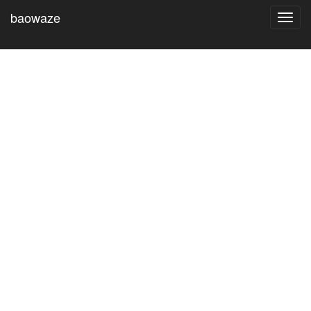
baowaze
Toggl
navig