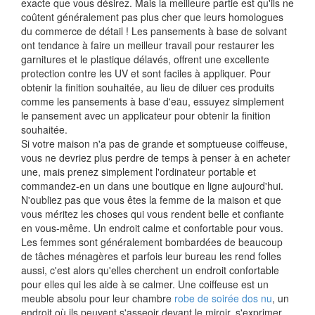
exacte que vous désirez. Mais la meilleure partie est qu'ils ne
coûtent généralement pas plus cher que leurs homologues
du commerce de détail ! Les pansements à base de solvant
ont tendance à faire un meilleur travail pour restaurer les
garnitures et le plastique délavés, offrent une excellente
protection contre les UV et sont faciles à appliquer. Pour
obtenir la finition souhaitée, au lieu de diluer ces produits
comme les pansements à base d'eau, essuyez simplement
le pansement avec un applicateur pour obtenir la finition
souhaitée.
Si votre maison n'a pas de grande et somptueuse coiffeuse,
vous ne devriez plus perdre de temps à penser à en acheter
une, mais prenez simplement l'ordinateur portable et
commandez-en un dans une boutique en ligne aujourd'hui.
N'oubliez pas que vous êtes la femme de la maison et que
vous méritez les choses qui vous rendent belle et confiante
en vous-même. Un endroit calme et confortable pour vous.
Les femmes sont généralement bombardées de beaucoup
de tâches ménagères et parfois leur bureau les rend folles
aussi, c'est alors qu'elles cherchent un endroit confortable
pour elles qui les aide à se calmer. Une coiffeuse est un
meuble absolu pour leur chambre
robe de soirée dos nu
, un
endroit où ils peuvent s'asseoir devant le miroir, s'exprimer