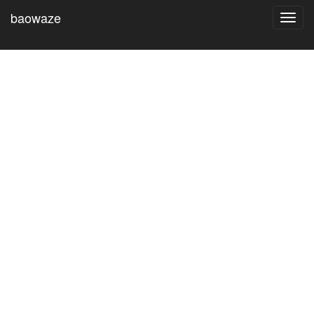
baowaze
Toggl
navig