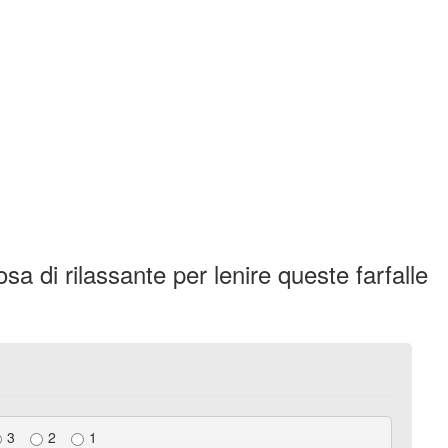
a di rilassante per lenire queste farfalle
3
2
1