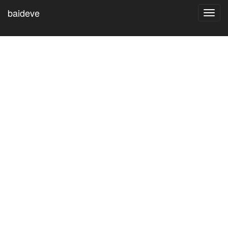
baideve
Toggl
navig