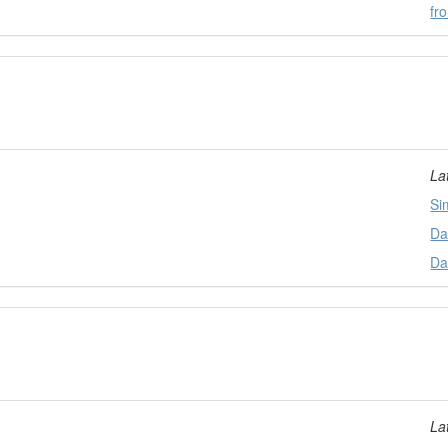
fro
La
Si
Da
Da
La