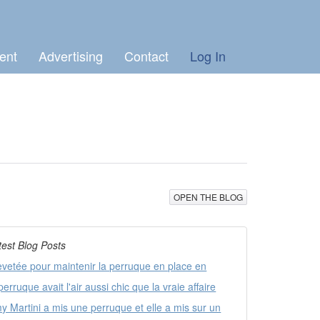
ent
Advertising
Contact
Log In
OPEN THE BLOG
test Blog Posts
evetée pour maintenir la perruque en place en
perruque avait l'air aussi chic que la vraie affaire
y Martini a mis une perruque et elle a mis sur un