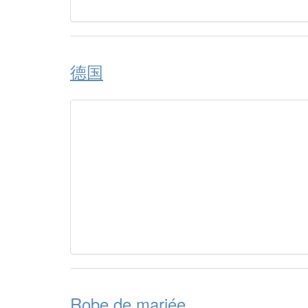
德国
Robe de mariée