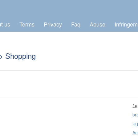
t us
Terms
Privacy
Faq
Abuse
Infringem
> Shopping
La
br
la 
Am