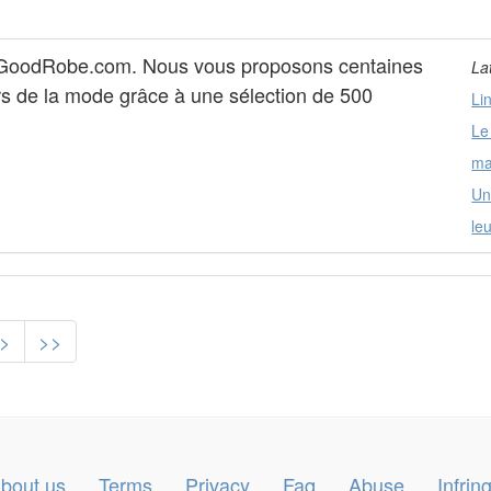
GoodRobe.com. Nous vous proposons centaines
La
ers de la mode grâce à une sélection de 500
Li
Le
ma
Un
le
>
>>
bout us
Terms
Privacy
Faq
Abuse
Infri