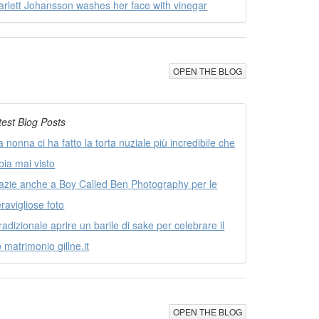
arlett Johansson washes her face with vinegar
OPEN THE BLOG
test Blog Posts
a nonna ci ha fatto la torta nuziale più incredibile che
bia mai visto
azie anche a Boy Called Ben Photography per le
ravigliose foto
tradizionale aprire un barile di sake per celebrare il
o matrimonio gillne.it
OPEN THE BLOG